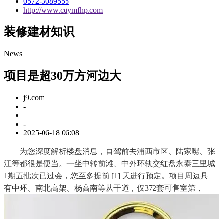
0572-3089555
http://www.cqymfhp.com
装修建材知识
News
项目是超30万方河边大
j9.com
-
-
2025-06-18 06:08
为您深度解析楼盘消息，自驾前去浦西市区、陆家嘴、张
江等都很是便当。一坐中转前滩、中外环轨交红盘永泰三里城
1期五批次已过会，您至多提前 [1] 天进行预定。项目周边具
有中环、南北高架、杨高南等从干道，仅372套可售室第，