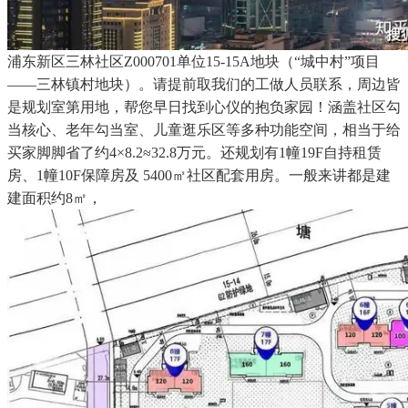
浦东新区三林社区Z000701单位15-15A地块（“城中村”项目
——三林镇村地块）。请提前取我们的工做人员联系，周边皆
是规划室第用地，帮您早日找到心仪的抱负家园！涵盖社区勾
当核心、老年勾当室、儿童逛乐区等多种功能空间，相当于给
买家脚脚省了约4×8.2≈32.8万元。还规划有1幢19F自持租赁
房、1幢10F保障房及 5400㎡社区配套用房。一般来讲都是建
建面积约8㎡，