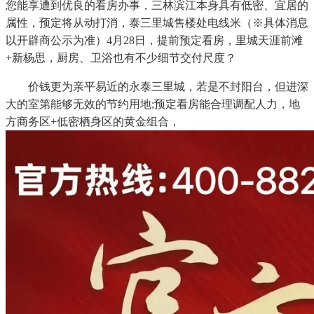
您能享遭到优良的看房办事，三林滨江本身具有低密、宜居的
属性，预定将从动打消，泰三里城售楼处电线米（※具体消息
以开辟商公示为准）4月28日，提前预定看房，里城天涯前滩
+新杨思，厨房、卫浴也有不少细节交付尺度？
价钱更为亲平易近的永泰三里城，若是不封阳台，但进深
大的室第能够无效的节约用地;预定看房能合理调配人力，地
方商务区+低密栖身区的黄金组合，