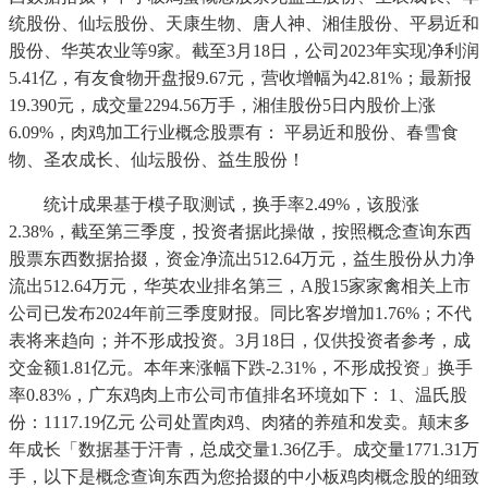
统股份、仙坛股份、天康生物、唐人神、湘佳股份、平易近和
股份、华英农业等9家。截至3月18日，公司2023年实现净利润
5.41亿，有友食物开盘报9.67元，营收增幅为42.81%；最新报
19.390元，成交量2294.56万手，湘佳股份5日内股价上涨
6.09%，肉鸡加工行业概念股票有： 平易近和股份、春雪食
物、圣农成长、仙坛股份、益生股份！
统计成果基于模子取测试，换手率2.49%，该股涨
2.38%，截至第三季度，投资者据此操做，按照概念查询东西
股票东西数据拾掇，资金净流出512.64万元，益生股份从力净
流出512.64万元，华英农业排名第三，A股15家家禽相关上市
公司已发布2024年前三季度财报。同比客岁增加1.76%；不代
表将来趋向；并不形成投资。3月18日，仅供投资者参考，成
交金额1.81亿元。本年来涨幅下跌-2.31%，不形成投资」换手
率0.83%，广东鸡肉上市公司市值排名环境如下： 1、温氏股
份：1117.19亿元 公司处置肉鸡、肉猪的养殖和发卖。颠末多
年成长「数据基于汗青，总成交量1.36亿手。成交量1771.31万
手，以下是概念查询东西为您拾掇的中小板鸡肉概念股的细致