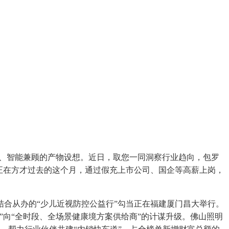
、智能兼顾的产物设想。近日，取您一同洞察行业趋向，包罗
正在方才过去的这个月，通过假充上市公司、国企等高薪上岗，
结合从办的“少儿近视防控公益行”勾当正在福建厦门昌大举行。
向“全时段、全场景健康境方案供给商”的计谋升级。佛山照明