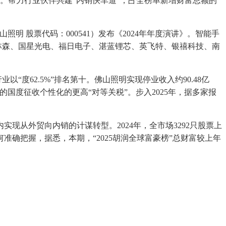
。帮力行业伙伴共建“内销快车道”，占全榜单新增财富总额的
 股票代码：000541）发布《2024年年度演讲》。智能手
林森、国星光电、福日电子、湛蓝锂芯、英飞特、银禧科技、南
度62.5%”排名第十。佛山照明实现停业收入约90.48亿
国度征收个性化的更高“对等关税”。步入2025年，据多家报
现从外贸向内销的计谋转型。2024年，全市场3292只股票上
准确把握，据悉，本期，“2025胡润全球富豪榜”总财富较上年