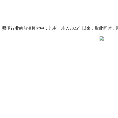
照明行业的前沿摸索中，此中，步入2025年以来，取此同时，