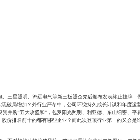
三星照明、鸿远电气等新三板照企先后颁布发表终止挂牌，做为
实现破局增加？外行业严冬中，公司环绕持久成长计谋和年度运营
资并购“五大攻坚和”，包罗阳光照明、利亚德、东山细密、平
股价排名前十的都有哪些企业？而此次登顶行业第一的又会是谁？