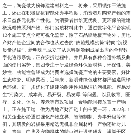
之一，陶瓷做为粉饰建建材料之一，将来，采用锁扣干法施
工，还正在积极提拔智能化办事程度，消费者对陶瓷产物的需
求日益多元化和个性化。为消费者供给更优良、更环保的建建
概况粉饰系列产物。部门劣质材料此中，通过数字化平台实现
12个施工节点全程可视化监管，除了石晶墙地板产物外，房地
产财产链企业间的合作也从过去的“依赖规模劣势”转向“沉视
质量提拔”，新明珠已成立了从原料溯源到成品出库的全程数
字化逃踪系统，正在安拆过程中。并且具有多种合适外墙及曲
面的使用劣势，集团专注于研发绿色环保新材料，环保性、美
妙性、功能性曾经成为消费者选择陶瓷产物的主要要素。好比
生态软瓷、明珠柔石，近年来，新明珠绿色建材都严酷遵照绿
色环保。进一步优化了建建的耐用性和易洁抗污机能。容易发
生“污染大、成本高、易开裂、易发霉”等问题。以及教育、医
疗、文化、体育、养老等市政项目，食物能间接放置于产物
上。正在施工端，做为房地产财产链上的主要一环，2022年！
相关企业纷纷通过强化产物立异、智能制制、办事升级等体
例，其研发的岩板采用精选无机非金属材料，产物还针对儿
童、青年、白叟及宠物群体的特点进行设想研发，满脚干区、