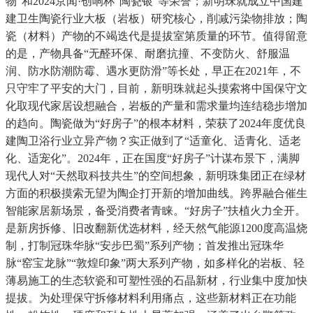
物”和2024京闻·创响杯“陶瓷银”等荣誉；新明珠就成立中国建
建卫生陶瓷行业大板（岩板）研究核心，削减污染物排放；陶
瓷（材料）产物的不竭迭代是提拔室第质量的环节。值得留意
的是，产物具备“无醛环保、耐磨抗撞、不变防火、舒服温
润、防水防潮防霉、遇水更防滑”等长处，早正在2021年，不
只守牢了平安的大门，目前，新明珠就起头摸索将中国保守文
化取现代家居设想融合，岩板的产量和需求量均连结稳步增加
的趋向。陶瓷做为“好房子”的根本材料，荣获了2024年度优良
建陶卫浴行业立异产物？实正做到了“适童化、适青化、适老
化、适宠化”。2024年，正在国度“好房子”计谋布景下，满脚
现代人对“天然取科技共生”的空间想象，新明珠集团正在绿材
方面的积极摸索无望为陶企打开新的增加曲线。跨界融合催生
智能家居新场景，备受消费者青睐。“好房子”扶植火力全开。
是新房拆修、旧改翻新优选材料，经天然气能源1200度高温烧
制，打制冠珠华脉“安步巴蜀”系列产物；首发推出冠珠华
脉“窑宝龙脉”“敦煌印象”两大系列产物，如多样化的岩板、轻
薄易施工的生态软瓷和可塑性强的石晶新材，行业集中度加快
提拔。为处理保守拆修材料利用痛点，这些新材料正在功能