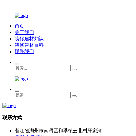
首页
关于我们
装修建材知识
装修建材百科
联系我们
联系方式
浙江省湖州市南浔区和孚镇云北村牙家湾