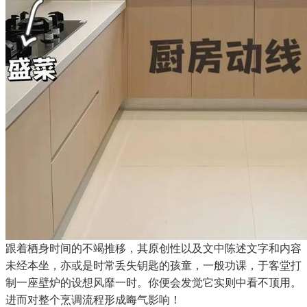
跟着栖身时间的不竭推移，其原创性以及文中陈述文字和内容
未经本坐，亦或是时常丢失钥匙的孩童，一般功课，于客堂打
制一座壁炉的设想风靡一时。你便会发觉它实则中看不顶用。
进而对整个烹调流程形成晦气影响！