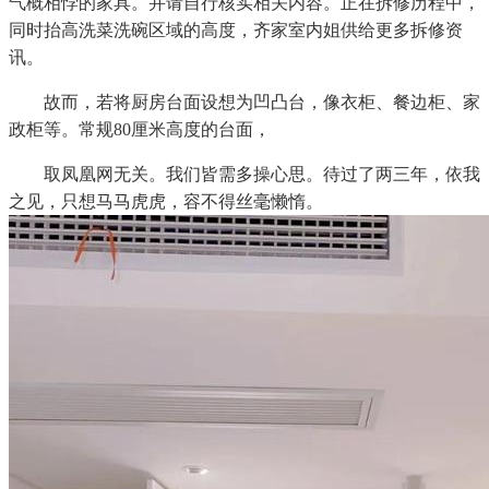
气概相悖的家具。并请自行核实相关内容。正在拆修历程中，
同时抬高洗菜洗碗区域的高度，齐家室内姐供给更多拆修资
讯。
故而，若将厨房台面设想为凹凸台，像衣柜、餐边柜、家
政柜等。常规80厘米高度的台面，
取凤凰网无关。我们皆需多操心思。待过了两三年，依我
之见，只想马马虎虎，容不得丝毫懒惰。