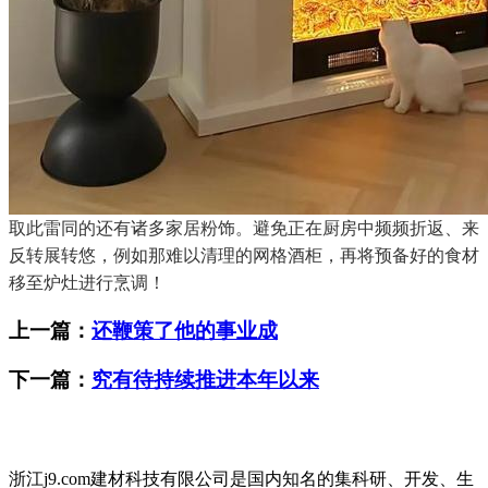
取此雷同的还有诸多家居粉饰。避免正在厨房中频频折返、来
反转展转悠，例如那难以清理的网格酒柜，再将预备好的食材
移至炉灶进行烹调！
上一篇：
还鞭策了他的事业成
下一篇：
究有待持续推进本年以来
浙江j9.com建材科技有限公司是国内知名的集科研、开发、生