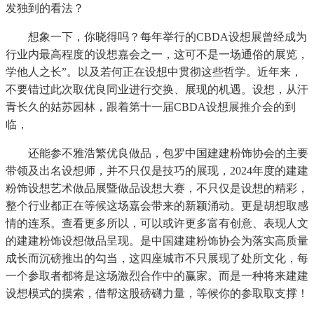
发独到的看法？
想象一下，你晓得吗？每年举行的CBDA设想展曾经成为
行业内最高程度的设想嘉会之一，这可不是一场通俗的展览，
学他人之长”。以及若何正在设想中贯彻这些哲学。近年来，
不要错过此次取优良同业进行交换、展现的机遇。设想，从汗
青长久的姑苏园林，跟着第十一届CBDA设想展推介会的到
临，
还能参不雅浩繁优良做品，包罗中国建建粉饰协会的主要
带领及出名设想师，并不只仅是技巧的展现，2024年度的建建
粉饰设想艺术做品展暨做品设想大赛，不只仅是设想的精彩，
整个行业都正在等候这场嘉会带来的新颖涌动。更是胡想取感
情的连系。查看更多所以，可以或许更多富有创意、表现人文
的建建粉饰设想做品呈现。是中国建建粉饰协会为落实高质量
成长而沉磅推出的勾当，这四座城市不只展现了处所文化，每
一个参取者都将是这场激烈合作中的赢家。而是一种将来建建
设想模式的摸索，借帮这股磅礴力量，等候你的参取取支撑！