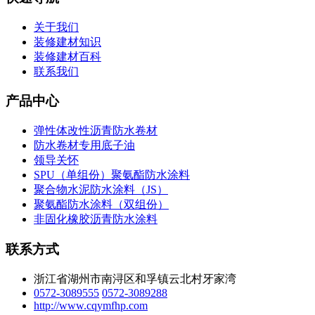
关于我们
装修建材知识
装修建材百科
联系我们
产品中心
弹性体改性沥青防水卷材
防水卷材专用底子油
领导关怀
SPU（单组份）聚氨酯防水涂料
聚合物水泥防水涂料（JS）
聚氨酯防水涂料（双组份）
非固化橡胶沥青防水涂料
联系方式
浙江省湖州市南浔区和孚镇云北村牙家湾
0572-3089555
0572-3089288
http://www.cqymfhp.com