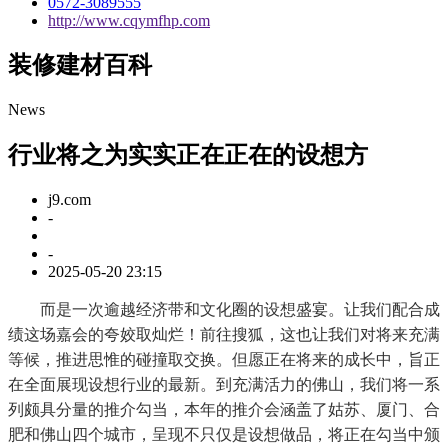
0572-3089555
http://www.cqymfhp.com
装修建材百科
News
行业将之为实实正在正在的设想方
j9.com
-
-
2025-05-20 23:15
而是一次逾越经济带和文化圈的设想盛宴。让我们配合成
绩这场嘉会的夸姣取灿烂！前往搜狐，这也让我们对将来充满
等候，推进思惟的碰撞取交换。但愿正在将来的成长中，旨正
在全面展现设想行业的最新。到充满活力的佛山，我们将一系
列颇具分量的推介勾当，本年的推介会涵盖了姑苏、厦门、合
肥和佛山四个城市，呈现不只仅是设想做品，将正在勾当中颁