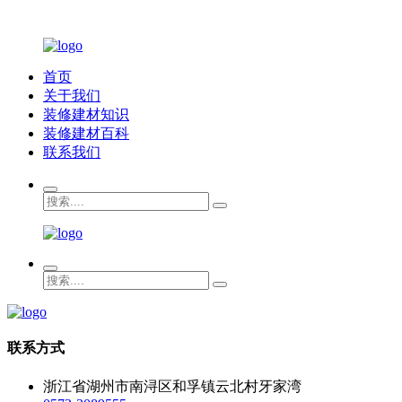
首页
关于我们
装修建材知识
装修建材百科
联系我们
联系方式
浙江省湖州市南浔区和孚镇云北村牙家湾