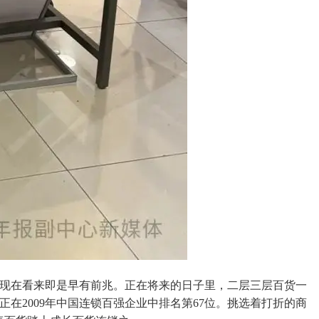
现在看来即是早有前兆。正在将来的日子里，二层三层百货一
在2009年中国连锁百强企业中排名第67位。挑选着打折的商