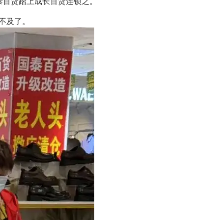
泰百货踏上成长百货连锁之。
不及了。