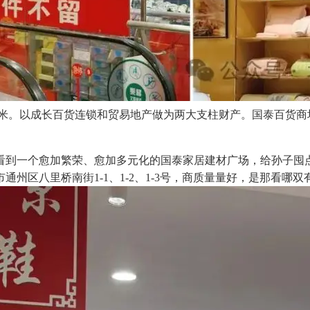
平米。以成长百货连锁和贸易地产做为两大支柱财产。国泰百货
到一个愈加繁荣、愈加多元化的国泰家居建材广场，给孙子囤点
州区八里桥南街1-1、1-2、1-3号，商质量量好，是那看